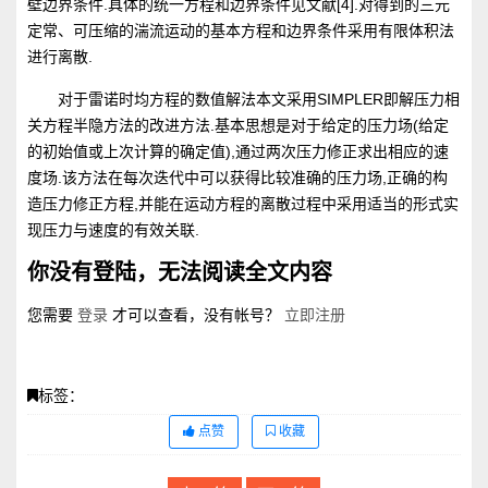
壁边界条件.具体的统一方程和边界条件见文献[4].对得到的三元
定常、可压缩的湍流运动的基本方程和边界条件采用有限体积法
进行离散.
对于雷诺时均方程的数值解法本文采用SIMPLER即解压力相
关方程半隐方法的改进方法.基本思想是对于给定的压力场(给定
的初始值或上次计算的确定值),通过两次压力修正求出相应的速
度场.该方法在每次迭代中可以获得比较准确的压力场,正确的构
造压力修正方程,并能在运动方程的离散过程中采用适当的形式实
现压力与速度的有效关联.
你没有登陆，无法阅读全文内容
您需要
登录
才可以查看，没有帐号？
立即注册
标签：
点赞
收藏