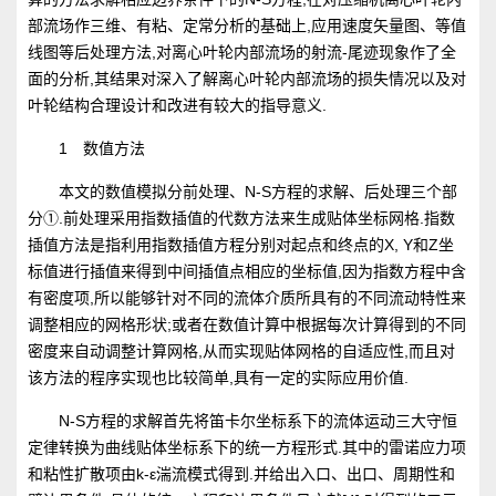
部流场作三维、有粘、定常分析的基础上,应用速度矢量图、等值
线图等后处理方法,对离心叶轮内部流场的射流-尾迹现象作了全
面的分析,其结果对深入了解离心叶轮内部流场的损失情况以及对
叶轮结构合理设计和改进有较大的指导意义.
1 数值方法
本文的数值模拟分前处理、N-S方程的求解、后处理三个部
分①.前处理采用指数插值的代数方法来生成贴体坐标网格.指数
插值方法是指利用指数插值方程分别对起点和终点的X, Y和Z坐
标值进行插值来得到中间插值点相应的坐标值,因为指数方程中含
有密度项,所以能够针对不同的流体介质所具有的不同流动特性来
调整相应的网格形状;或者在数值计算中根据每次计算得到的不同
密度来自动调整计算网格,从而实现贴体网格的自适应性,而且对
该方法的程序实现也比较简单,具有一定的实际应用价值.
N-S方程的求解首先将笛卡尔坐标系下的流体运动三大守恒
定律转换为曲线贴体坐标系下的统一方程形式.其中的雷诺应力项
和粘性扩散项由k-ε湍流模式得到.并给出入口、出口、周期性和