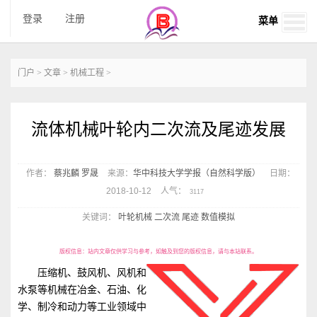
登录
注册
菜单
门户
>
文章
>
机械工程
>
流体机械叶轮内二次流及尾迹发展
作者：
蔡兆麟
罗晟
来源：
华中科技大学学报（自然科学版）
日期：
2018-10-12
人气：
3117
关键词：
叶轮机械
二次流
尾迹
数值模拟
版权信息：
站内文章仅供学习与参考，如触及到您的版权信息，请与本站联系。
压缩机、鼓风机、风机和
水泵等机械在冶金、石油、化
学、制冷和动力等工业领域中