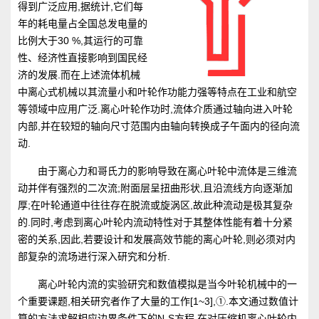
得到广泛应用,据统计,它们每
年的耗电量占全国总发电量的
比例大于30 %,其运行的可靠
性、经济性直接影响到国民经
济的发展.而在上述流体机械
中离心式机械以其流量小和叶轮作功能力强等特点在工业和航空
等领域中应用广泛.离心叶轮作功时,流体介质通过轴向进入叶轮
内部,并在较短的轴向尺寸范围内由轴向转换成子午面内的径向流
动.
由于离心力和哥氏力的影响导致在离心叶轮中流体是三维流
动并伴有强烈的二次流;附面层呈扭曲形状,且沿流线方向逐渐加
厚;在叶轮通道中往往存在脱流或旋涡区,故此种流动是极其复杂
的.同时,考虑到离心叶轮内流动特性对于其整体性能有着十分紧
密的关系,因此,若要设计和发展高效节能的离心叶轮,则必须对内
部复杂的流场进行深入研究和分析.
离心叶轮内流的实验研究和数值模拟是当今叶轮机械中的一
个重要课题,相关研究者作了大量的工作[1~3],①.本文通过数值计
算的方法求解相应边界条件下的N-S方程,在对压缩机离心叶轮内